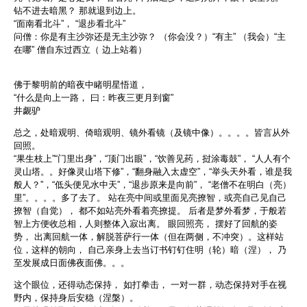
钻不进去暗黑？ 那就退到边上。
“面南看北斗”， “退步看北斗”
问僧：你是有主沙弥还是无主沙弥？ （你会没？）“有主” （我会）“主
在哪” 僧自东过西立（ 边上站着）
佛于黎明前的暗夜中睹明星悟道，
“什么是向上一路， 曰：昨夜三更月到窗”
井觑驴
总之，处暗观明、倚暗观明、镜外看镜（及镜中像）。。。。皆言从外
回照。
“果生枝上”“门里出身”，“顶门出眼”，“饮善见药，挝涂毒鼓”， “人人有个
灵山塔。。好像灵山塔下修”，“翻身融入太虚空”，“举头天外看，谁是我
般人？”，“低头便见水中天”，“退步原来是向前”， “老僧不在明白（亮）
里”。。。。多了去了。 站在亮中间或里面见亮撩智，或亮自己见自己
撩智（自觉）， 都不如站亮外看着亮撩提。 后者是梦外看梦，于般若
智上方便收总相，人则整体入寂出离。 眼回照亮， 摆好了回航的姿
势， 出离回航一体，解脱菩萨行一体（但在两侧，不冲突）。这样站
位，这样的朝向， 自己亲身上去当订书钉钉住明（轮）暗（涅）， 乃
至发展成日面佛夜面佛。。。
这个眼位，还得动态保持， 如打拳击， 一对一群，动态保持对手在视
野内，保持身后安稳（涅槃）。