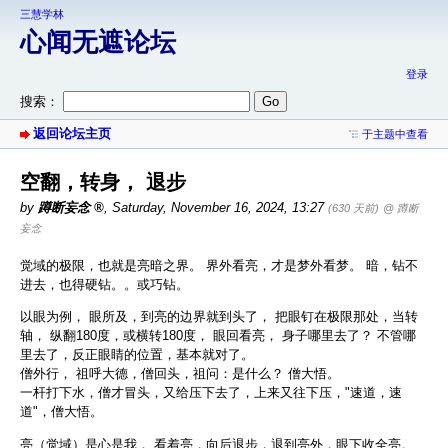
三慧学林
心闻无遮论坛
登录
搜索：
返回论坛主页
于主题中查看
空翻，转身， 退步
by
蹲断妄念
,
Saturday, November 16, 2024, 13:27
(630 天前)
@ 蹲断
妄念
觉域的极限，也就是亮暗之界。 界外看亮，才是梦外看梦。 暗，钻不
进去，也得硬钻。。或巧钻。
以眼为例， 眼所及，到亮的边界就到头了， 把眼钉在极限那处，当转
轴， 纵翻180度，或横转180度， 眼回看亮， 身子哪里去了？ 不管哪
里去了，反正眼睛的位置，基本就对了。
僧外行， 祖呼大德，僧回头，祖问：是什么？ 僧大悟。
一杆打下水，僧才冒头，又给压下去了，上来又往下压，"速道，速
道"，僧大悟。
亮（觉域）是心是我， 看着亮，向后退步，退到亮外，眼下收全亮。