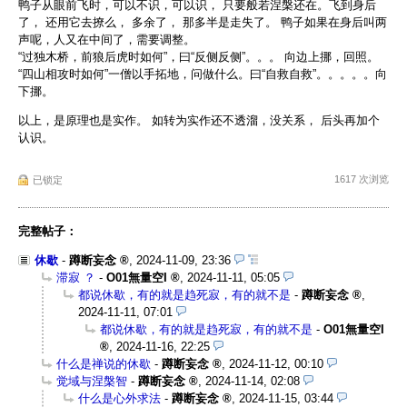
鸭子从眼前飞时，可以不识，可以识， 只要般若涅槃还在。飞到身后
了， 还用它去撩么， 多余了， 那多半是走失了。 鸭子如果在身后叫两
声呢，人又在中间了，需要调整。
“过独木桥，前狼后虎时如何”，曰“反侧反侧”。。。 向边上挪，回照。
“四山相攻时如何”一僧以手拓地，问做什么。曰“自救自救”。。。。。向
下挪。
以上，是原理也是实作。 如转为实作还不透溜，没关系， 后头再加个
认识。
1617 次浏览
已锁定
完整帖子：
休歇
-
蹲断妄念
,
2024-11-09, 23:36
滞寂 ？
-
O01無量空I
,
2024-11-11, 05:05
都说休歇，有的就是趋死寂，有的就不是
-
蹲断妄念
,
2024-11-11, 07:01
都说休歇，有的就是趋死寂，有的就不是
-
O01無量空I
,
2024-11-16, 22:25
什么是禅说的休歇
-
蹲断妄念
,
2024-11-12, 00:10
觉域与涅槃智
-
蹲断妄念
,
2024-11-14, 02:08
什么是心外求法
-
蹲断妄念
,
2024-11-15, 03:44