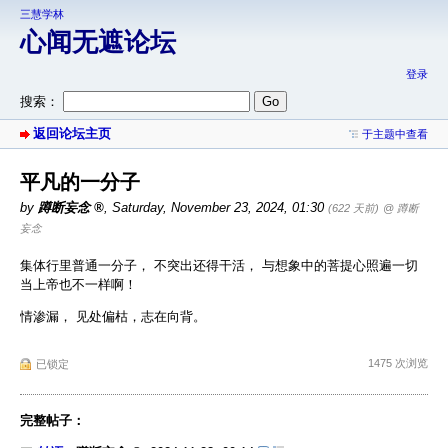
三慧学林
心闻无遮论坛
登录
搜索：
返回论坛主页
于主题中查看
平凡的一分子
by
蹲断妄念
,
Saturday, November 23, 2024, 01:30
(622 天前)
@ 蹲断
妄念
集体行里普通一分子， 不突出还得干活， 与想象中的菩提心照遍一切
当上帝也不一样啊！
情渗漏， 见处偏枯，志在向背。
1475 次浏览
已锁定
完整帖子：