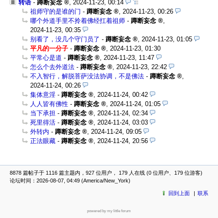
转语
-
蹲断妄念
,
2024-11-23, 00:14
祖师守的是谁的门
-
蹲断妄念
,
2024-11-23, 00:26
哪个外道手里不拎着佛经扛着祖师
-
蹲断妄念
,
2024-11-23, 00:35
别看了，没几个守门员了
-
蹲断妄念
,
2024-11-23, 01:05
平凡的一分子
-
蹲断妄念
,
2024-11-23, 01:30
平常心是道
-
蹲断妄念
,
2024-11-23, 11:47
怎么个去外道法
-
蹲断妄念
,
2024-11-23, 22:42
不入智行，解脱菩萨没法协调，不是佛法
-
蹲断妄念
,
2024-11-24, 00:26
集体意淫
-
蹲断妄念
,
2024-11-24, 00:42
人人皆有佛性
-
蹲断妄念
,
2024-11-24, 01:05
当下承担
-
蹲断妄念
,
2024-11-24, 02:34
死里得活
-
蹲断妄念
,
2024-11-24, 03:03
外转内
-
蹲断妄念
,
2024-11-24, 09:05
正法眼藏
-
蹲断妄念
,
2024-11-24, 20:56
8878 篇帖子于 1116 篇主题内，927 位用户， 179 人在线 (0 位用户、179 位游客)
论坛时间：2026-08-07, 04:49 (America/New_York)
回到上面
联系
powered by my little forum