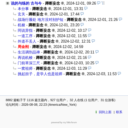
说的与练的 古与今
-
蹲断妄念
,
2024-12-01, 09:26
本分事
-
蹲断妄念
,
2024-12-01, 13:31
玄关
-
蹲断妄念
,
2024-12-01, 17:44
战场行履处 地方没对别护短
-
蹲断妄念
,
2024-12-01, 21:26
机梭
-
蹲断妄念
,
2024-12-01, 23:20
同说异指
-
蹲断妄念
,
2024-12-02, 10:17
一道工序
-
蹲断妄念
,
2024-12-02, 11:55
外道不丢人
-
蹲断妄念
,
2024-12-02, 12:31
周金刚
-
蹲断妄念
,
2024-12-02, 14:59
生活调剂品禅
-
蹲断妄念
,
2024-12-02, 20:11
再说机梭
-
蹲断妄念
,
2024-12-02, 21:16
门前草深三尺
-
蹲断妄念
,
2024-12-03, 10:25
一窝祖师
-
蹲断妄念
,
2024-12-03, 11:29
挑起担子，是学人也是祖师
-
蹲断妄念
,
2024-12-03, 11:53
8882 篇帖子于 1116 篇主题内，927 位用户， 32 人在线 (1 位用户、31 位游客)
论坛时间：2026-08-08, 22:23 (America/New_York)
回到上面
联系
powered by my little forum