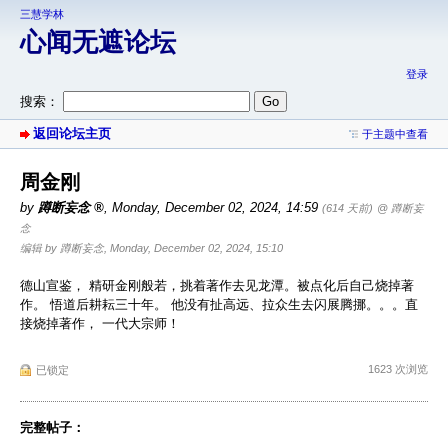
三慧学林
心闻无遮论坛
登录
搜索：
返回论坛主页
于主题中查看
周金刚
by
蹲断妄念
,
Monday, December 02, 2024, 14:59
(614 天前)
@ 蹲断妄
念
编辑 by 蹲断妄念, Monday, December 02, 2024, 15:10
德山宣鉴， 精研金刚般若，挑着著作去见龙潭。被点化后自己烧掉著
作。 悟道后耕耘三十年。 他没有扯高远、拉众生去闪展腾挪。。。直
接烧掉著作， 一代大宗师！
1623 次浏览
已锁定
完整帖子：