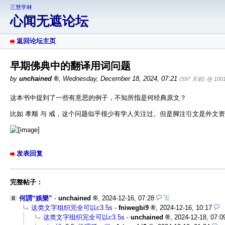
三慧学林
心闻无遮论坛
返回论坛主页
早期佛典中的翻译用词问题
by
unchained
,
Wednesday, December 18, 2024, 07:21
(597 天前)
@ 1001
这本书中提到了一些有意思的例子，不知所指是何经典原文？
比如 孝顺 与 戒，这个问题似乎很少有学人关注过。但是脚注引文是外文
发表回复
完整帖子：
何謂“娛樂”
-
unchained
,
2024-12-16, 07:28
这类文字组织完全可以c3.5s
-
fniwegbi9
,
2024-12-16, 10:17
这类文字组织完全可以c3.5s
-
unchained
,
2024-12-18, 07:0