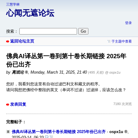
三慧学林
心闻无遮论坛
登录
搜索：
返回论坛主页
于主题中查看
佛典AI译丛第一卷到第十卷长期链接 2025年
份已出齐
by
离戏论
,
Monday, March 31, 2025, 21:40
(495 天前)
@ ospx1u
您好，我看到您这里有自动过滤巴利文和藏文的程序。
请问我想把佛经中整段的英文（单词不过滤）过滤掉，应该怎么改？
发表回复
7180 次浏览
完整帖子：
佛典AI译丛第一卷到第十卷长期链接 2025年份已出齐
-
ospx1u
,
2025-03-14, 06:33