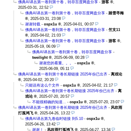
佛典AI译丛第一卷到第十卷，转存百度网盘分享
-
游客
,
2025-03-31, 22:52
佛典AI译丛第一卷到第十卷，转存百度网盘分享
-
踏雪寻梅
,
2025-03-31, 23:08
谢谢转载
-
ospx1u
,
2025-04-01, 00:07
佛典AI译丛第一卷到第十卷，转存百度网盘分享
-
竺支11
,
2025-04-02, 21:03
佛典AI译丛第一卷到第十卷，转存百度网盘分享
-
游客
,
2025-05-19, 06:09
佛典AI译丛第一卷到第十卷，转存百度网盘分享
-
tweilight
,
2025-06-09, 00:28
谢谢您的看重。。。
-
ospx1u
,
2025-06-09, 05:11
佛典AI译丛第一卷到第十卷长期链接 2025年份已出齐
-
离戏论
,
2025-04-02, 20:20
只能说有这么个文件
-
ospx1u
,
2025-04-02, 21:17
佛典AI译丛第一卷到第十卷长期链接 2025年份已出齐
-
离
戏论
,
2025-07-20, 20:57
不能很精确的知道...
-
ospx1u
,
2025-07-20, 23:07
佛典AI译丛第一卷到第十卷长期链接 2025年份已出齐
-
风吹雨
打孤鸿飞
,
2025-04-26, 13:22
佛典AI译丛第九卷临时链接 到5.10
-
ospx1u
,
2025-04-26, 13:42
谢谢！
-
风吹雨打孤鸿飞
,
2025-04-27, 13:34