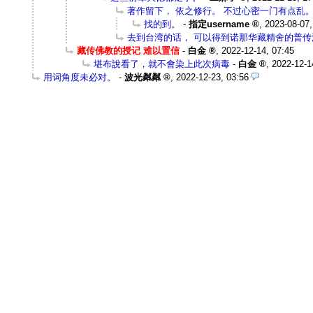
著作留下， 依之修行。 不过心密一门有点乱
找的到。
-
指定username
,
2023-08-07,
去到台湾的话， 可以得到诺那华藏精舍的普传
藏传佛教的授记 难以置信
-
白金
,
2022-12-14, 07:45
堪布說看了，就不會染上此次病毒
-
白金
,
2022-12-1
用词角度未必对。
-
波光粼粼
,
2022-12-23, 03:56