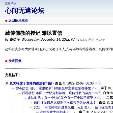
三慧学林
心闻无遮论坛
返回论坛主页
藏传佛教的授记 难以置信
by
白金
,
Wednesday, December 14, 2022, 07:45
(1332 天前)
@ 白金
起坞仁真亲布大师曾亲口授记:无论任何人,凡与洛岭寺结缘者在一到两世内
发表回复
完整帖子：
总觉得这个老师的说法有问题
-
白金
,
2022-12-09, 06:38
你不妨去问问，这跟婆罗门教的至尊主的差别在哪里？
-
二麻子
,
邪说横行 市面上大部分都够呛，藏传佛教的会好一些?
-
白金
末法时代，有一个好的就会有一百个骗子碰瓷上去。
-
二麻
请问那应该怎么找呢？向佛菩萨菩萨发愿？
-
白金
,
2
其实， 麻老师推荐过黄念祖、元音老人， 估计徐恒志
这些前辈大德都走了。
-
二麻子
,
2022-12-13, 17