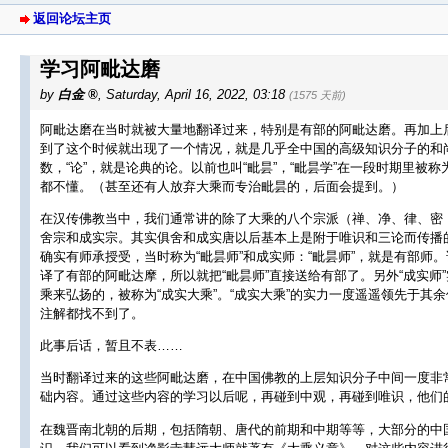
返回论坛主页
学习阿毗达磨
by
白金
,
Saturday, April 16, 2022, 03:18
(1575 天前)
阿毗达磨在当时就被大量地翻译过来，特别是有部的阿毗达磨。再加上
到了这个时候就出现了一个情况，就是几乎全中国的高级知识分子的和尚
数，“论”，就是论典的论。以前也叫“毗昙”，“毗昙学”在一段时期里
都不懂。（甚至还有人放弃大乘而专治毗昙的，后面会提到。）
在汉传佛教当中，我们通常讲的除了大乘的八个宗派（禅、净、律、密
舍宗和成实宗。其实俱舍和成实唐以后基本上是附于唯识和三论而传播的
确实有师承授受，当时称为“毗昙师”和成实师：“毗昙师”，就是有部
译了有部的阿毗达摩，所以就把“毗昙师”直接送给有部了。另外“成实
乘来弘扬的，被称为“成实大乘”。“成实大乘”的实力一度遥遥领先于
注解都找不到了。
此事后话，暂且不表……
当时翻译过来的这些阿毗达磨，在中国佛教的上层知识分子中间一度非
础内容。通过这些内容的学习以后呢，再碰到中观，再碰到唯识，他们
在魏晋南北朝的后期，包括隋朝、唐代的前期和中期等等，大部分的中