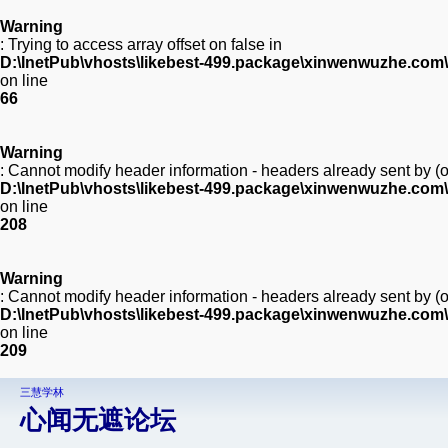
Warning
: Trying to access array offset on false in
D:\InetPub\vhosts\likebest-499.package\xinwenwuzhe.com\
on line
66
Warning
: Cannot modify header information - headers already sent by 
D:\InetPub\vhosts\likebest-499.package\xinwenwuzhe.com
on line
208
Warning
: Cannot modify header information - headers already sent by 
D:\InetPub\vhosts\likebest-499.package\xinwenwuzhe.com
on line
209
三慧学林
心闻无遮论坛