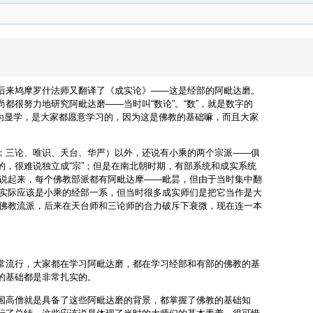
后来鸠摩罗什法师又翻译了《成实论》——这是经部的阿毗达磨。
都很努力地研究阿毗达磨——当时叫“数论”。“数”，就是数字的
被称为显学，是大家都愿意学习的，因为这是佛教的基础嘛，而且大家
；三论、唯识、天台、华严）以外，还说有小乘的两个宗派——俱
，很难说独立成“宗”；但是在南北朝时期，有部系统和成实系统
师。说起来，每个佛教部派都有阿毗达摩——毗昙，但由于当时集中翻
师”实际应该是小乘的经部一系，但当时很多成实师们是把它当作是大
其余佛教流派，后来在天台师和三论师的合力破斥下衰微，现在连一本
常流行，大家都在学习阿毗达磨，都在学习经部和有部的佛教的基
的基础都是非常扎实的。
国高僧就是具备了这些阿毗达磨的背景，都掌握了佛教的基础知