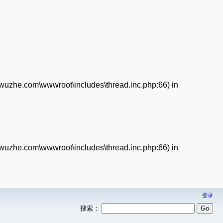
enwuzhe.com\wwwroot\includes\thread.inc.php:66) in
enwuzhe.com\wwwroot\includes\thread.inc.php:66) in
登录
搜索：