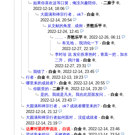
如果你喜欢这等口簧，俺没兴趣陪你。
-
二麻子
,
2022-12-14, 18:06
大圆满和禅宗行者， ok?
-
白金
,
2022-12-14, 20:54
从文献的角度...成例
-
齐愍乐平
,
2022-12-24, 12:41
.......
-
齐愍乐平
,
2022-12-26, 06:11
有见地， 我消化一下
-
白金
,
2022-12-27, 22:19
李时珍 说 发疟疾寒热时，青蒿一把，加水
二升， 捣汁服
-
白金
,
2022-12-27, 23:31
我错了
-
白金
,
2022-12-14, 23:45
行者
-
白金
,
2022-12-13, 19:23
哪里来的成就者?
-
白金
,
2022-12-14, 20:55
你眼里的
-
二麻子
,
2022-12-14, 23:20
是的。我就是凡夫。我在此层面发问，
-
白金
,
2022-12-14, 23:43
大圆满和禅宗行者， ok? 成就者哪里来的?
-
白金
,
2022-12-14, 21:12
大圆满和禅宗行者如何面对， 没提成就者
-
白金
,
2022-12-14, 21:19
达摩对梁武帝说法， 白说
-
白金
,
2022-12-14, 23:46
梁武帝来提问， 不够资格
-
白金
,
2022-12-14, 23:54