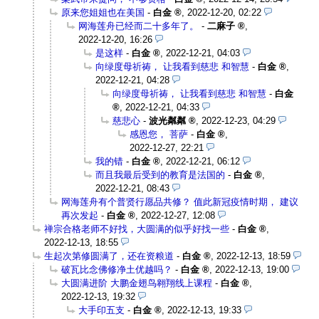
原来您姐姐也在美国
-
白金
,
2022-12-20, 02:22
网海莲舟已经而二十多年了。
-
二麻子
,
2022-12-20, 16:26
是这样
-
白金
,
2022-12-21, 04:03
向绿度母祈祷， 让我看到慈悲 和智慧
-
白金
,
2022-12-21, 04:28
向绿度母祈祷， 让我看到慈悲 和智慧
-
白金
,
2022-12-21, 04:33
慈悲心
-
波光粼粼
,
2022-12-23, 04:29
感恩您， 菩萨
-
白金
,
2022-12-27, 22:21
我的错
-
白金
,
2022-12-21, 06:12
而且我最后受到的教育是法国的
-
白金
,
2022-12-21, 08:43
网海莲舟有个普贤行愿品共修？ 值此新冠疫情时期， 建议
再次发起
-
白金
,
2022-12-27, 12:08
禅宗合格老师不好找，大圆满的似乎好找一些
-
白金
,
2022-12-13, 18:55
生起次第修圆满了，还在资粮道
-
白金
,
2022-12-13, 18:59
破瓦比念佛修净土优越吗？
-
白金
,
2022-12-13, 19:00
大圆满进阶 大鹏金翅鸟翱翔线上课程
-
白金
,
2022-12-13, 19:32
大手印五支
-
白金
,
2022-12-13, 19:33