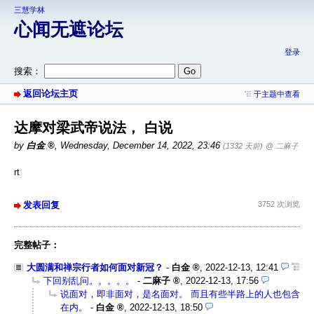
三慧学林
心闻无遮论坛
登录
搜索：
返回论坛主页
于主题中查看
达摩对梁武帝说法， 白说
by
白金
,
Wednesday, December 14, 2022, 23:46
(1332 天前)
@ 二麻子
rt
发表回复
3752 次浏览
完整帖子：
大圆满和禅宗行者如何面对新冠？
-
白金
,
2022-12-13, 12:41
下回别乱问。。。。。
-
二麻子
,
2022-12-13, 17:56
说面对，即非面对，是名面对。 而且有些半路上的人也包含
在内。
-
白金
,
2022-12-13, 18:50