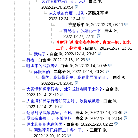
大圆满和禅宗行者， ok?
-
白金
,
2022-12-14, 20:54
从文献的角度...成例
-
齐愍乐平
,
2022-12-24, 12:41
.......
-
齐愍乐平
,
2022-12-26, 06:11
有见地， 我消化一下
-
白金
,
2022-12-27, 22:19
李时珍 说 发疟疾寒热时，青蒿一把，加水
二升， 捣汁服
-
白金
,
2022-12-27, 23:31
我错了
-
白金
,
2022-12-14, 23:45
行者
-
白金
,
2022-12-13, 19:23
哪里来的成就者?
-
白金
,
2022-12-14, 20:55
你眼里的
-
二麻子
,
2022-12-14, 23:20
是的。我就是凡夫。我在此层面发问，
-
白金
,
2022-12-14, 23:43
大圆满和禅宗行者， ok? 成就者哪里来的?
-
白金
,
2022-12-14, 21:12
大圆满和禅宗行者如何面对， 没提成就者
-
白金
,
2022-12-14, 21:19
达摩对梁武帝说法， 白说
-
白金
,
2022-12-14, 23:46
梁武帝来提问， 不够资格
-
白金
,
2022-12-14, 23:54
原来您姐姐也在美国
-
白金
,
2022-12-20, 02:22
网海莲舟已经而二十多年了。
-
二麻子
,
2022-12-20, 16:26