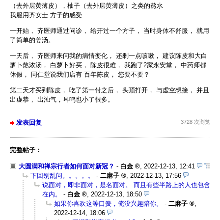
（去外层黄薄皮），柚子（去外层黄薄皮）之类的熬水
我服用齐女士 方子的感受
一开始， 齐医师通过问诊， 给开过一个方子， 当时身体不舒服， 就用
了简单的姜汤。
一天后， 齐医师来问我的病情变化， 还剩一点咳嗽， 建议陈皮和大白
萝卜熬浓汤， 白萝卜好买， 陈皮很难， 我跑了2家永安堂， 中药师都
休假， 同仁堂说我们店有 百年陈皮， 您要不要？
第二天才买到陈皮， 吃了第一付之后， 头顶打开， 与虚空想接， 并且
出虚恭， 出浊气，耳鸣也小了很多。
发表回复
3728 次浏览
完整帖子：
大圆满和禅宗行者如何面对新冠？
-
白金
,
2022-12-13, 12:41
下回别乱问。。。。。
-
二麻子
,
2022-12-13, 17:56
说面对，即非面对，是名面对。 而且有些半路上的人也包含
在内。
-
白金
,
2022-12-13, 18:50
如果你喜欢这等口簧，俺没兴趣陪你。
-
二麻子
,
2022-12-14, 18:06