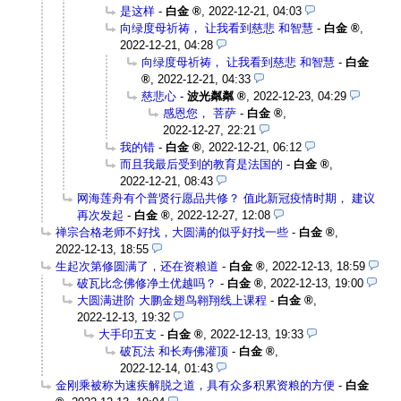
是这样
-
白金
,
2022-12-21, 04:03
向绿度母祈祷， 让我看到慈悲 和智慧
-
白金
,
2022-12-21, 04:28
向绿度母祈祷， 让我看到慈悲 和智慧
-
白金
,
2022-12-21, 04:33
慈悲心
-
波光粼粼
,
2022-12-23, 04:29
感恩您， 菩萨
-
白金
,
2022-12-27, 22:21
我的错
-
白金
,
2022-12-21, 06:12
而且我最后受到的教育是法国的
-
白金
,
2022-12-21, 08:43
网海莲舟有个普贤行愿品共修？ 值此新冠疫情时期， 建议
再次发起
-
白金
,
2022-12-27, 12:08
禅宗合格老师不好找，大圆满的似乎好找一些
-
白金
,
2022-12-13, 18:55
生起次第修圆满了，还在资粮道
-
白金
,
2022-12-13, 18:59
破瓦比念佛修净土优越吗？
-
白金
,
2022-12-13, 19:00
大圆满进阶 大鹏金翅鸟翱翔线上课程
-
白金
,
2022-12-13, 19:32
大手印五支
-
白金
,
2022-12-13, 19:33
破瓦法 和长寿佛灌顶
-
白金
,
2022-12-14, 01:43
金刚乘被称为速疾解脱之道，具有众多积累资粮的方便
-
白金