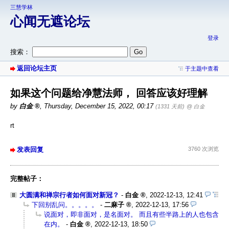
三慧学林
心闻无遮论坛
登录
搜索：
返回论坛主页
于主题中查看
如果这个问题给净慧法师， 回答应该好理解
by
白金
,
Thursday, December 15, 2022, 00:17
(1331 天前)
@ 白金
rt
发表回复
3760 次浏览
完整帖子：
大圆满和禅宗行者如何面对新冠？
-
白金
,
2022-12-13, 12:41
下回别乱问。。。。。
-
二麻子
,
2022-12-13, 17:56
说面对，即非面对，是名面对。 而且有些半路上的人也包含
在内。
-
白金
,
2022-12-13, 18:50