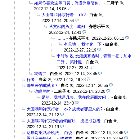
如果你喜欢这等口簧，俺没兴趣陪你。
-
二麻子
,
2022-12-14, 18:06
大圆满和禅宗行者， ok?
-
白金
,
2022-12-14, 20:54
从文献的角度...成例
-
齐愍乐平
,
2022-12-24, 12:41
.......
-
齐愍乐平
,
2022-12-26, 06:11
有见地， 我消化一下
-
白金
,
2022-12-27, 22:19
李时珍 说 发疟疾寒热时，青蒿一把，加水
二升， 捣汁服
-
白金
,
2022-12-27, 23:31
我错了
-
白金
,
2022-12-14, 23:45
行者
-
白金
,
2022-12-13, 19:23
哪里来的成就者?
-
白金
,
2022-12-14, 20:55
你眼里的
-
二麻子
,
2022-12-14, 23:20
是的。我就是凡夫。我在此层面发问，
-
白金
,
2022-12-14, 23:43
大圆满和禅宗行者， ok? 成就者哪里来的?
-
白金
,
2022-12-14, 21:12
大圆满和禅宗行者如何面对， 没提成就者
-
白金
,
2022-12-14, 21:19
达摩对梁武帝说法， 白说
-
白金
,
2022-12-14, 23:46
梁武帝来提问， 不够资格
-
白金
,
2022-12-14, 23:54