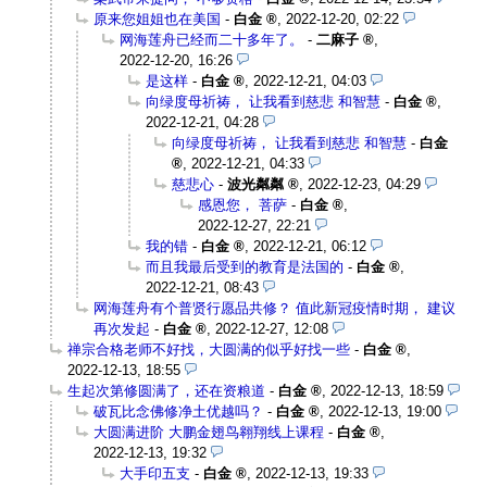
原来您姐姐也在美国
-
白金
,
2022-12-20, 02:22
网海莲舟已经而二十多年了。
-
二麻子
,
2022-12-20, 16:26
是这样
-
白金
,
2022-12-21, 04:03
向绿度母祈祷， 让我看到慈悲 和智慧
-
白金
,
2022-12-21, 04:28
向绿度母祈祷， 让我看到慈悲 和智慧
-
白金
,
2022-12-21, 04:33
慈悲心
-
波光粼粼
,
2022-12-23, 04:29
感恩您， 菩萨
-
白金
,
2022-12-27, 22:21
我的错
-
白金
,
2022-12-21, 06:12
而且我最后受到的教育是法国的
-
白金
,
2022-12-21, 08:43
网海莲舟有个普贤行愿品共修？ 值此新冠疫情时期， 建议
再次发起
-
白金
,
2022-12-27, 12:08
禅宗合格老师不好找，大圆满的似乎好找一些
-
白金
,
2022-12-13, 18:55
生起次第修圆满了，还在资粮道
-
白金
,
2022-12-13, 18:59
破瓦比念佛修净土优越吗？
-
白金
,
2022-12-13, 19:00
大圆满进阶 大鹏金翅鸟翱翔线上课程
-
白金
,
2022-12-13, 19:32
大手印五支
-
白金
,
2022-12-13, 19:33