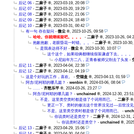
后记 06
-
二麻子
,
2023-03-19, 20:08
后记 07
-
二麻子
,
2023-03-20, 19:29
后记 08
-
二麻子
,
2023-03-22, 21:06
后记 09
-
二麻子
,
2023-03-24, 18:48
后记 10
-
二麻子
,
2023-03-31, 00:42
有一句 存在疑问
-
微尘
,
2023-10-25, 09:58
哈哈。你就继续疑吧。。。。
-
二麻子
,
2023-10-26, 04:
抱歉抱歉，老眼昏花一时错。。。
-
二麻子
,
2023-10-30,
是我表达得不好
-
微尘
,
2023-10-30, 10:07
这个这个，如果咱俩都继续假装谦虚下去。。。。
小尼姑年方二八，正青春被师父削去了头发
-
后记 11
-
二麻子
,
2023-04-04, 22:38
后记 12
-
二麻子
,
2023-04-12, 04:19
这是个好玩的工作，喜欢。
-
空烟盒
,
2023-04-13, 01:59
阿含/尼柯耶的哪几篇？
-
wenbin
,
2024-03-06, 08:04
......
-
齐愍乐平
,
2024-03-26, 23:27
阿含/尼柯耶的哪几篇？
-
unchained
,
2024-12-30, 23:51
不是。这里类空类时都是借了个词用而已。
-
二麻子
更正一下。类时的修法这个世界没见过----后世没
不是。这里类空类时都是借了个词用而已。
-
unch
你说类时还是类空？
-
二麻子
,
2024-12-31, 
你说类时还是类空？
-
unchained
,
2025
后记 13
-
二麻子
,
2023-04-29, 15:06
后记 14
-
二麻子
,
2023-04-30, 04:04