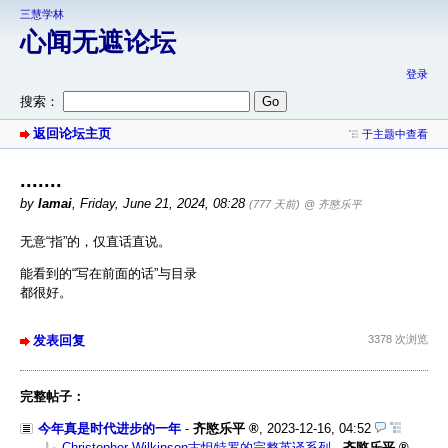
三慧学林
心闻无遮论坛
登录
搜索：
返回论坛主页
于主题中查看
.......
by
Iamai
,
Friday, June 21, 2024, 08:28
(777 天前)
@ 齐愍乐平
无意“指”的，仅直话直说。
能看到的“写在前面的话”与目录
都很好。
发表回复
3378 次浏览
完整帖子：
今年真是时代进步的一年
-
齐愍乐平
,
2023-12-16, 04:52
Christopher Wilkinson古怛特罗的完整英译系列
-
齐愍乐平
,