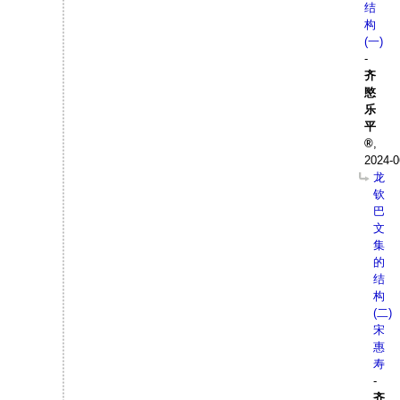
结
构
(一)
-
齐
愍
乐
平
,
2024-0
龙
钦
巴
文
集
的
结
构
(二)
宋
惠
寿
-
齐