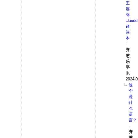
王
连
绵
claude
译
注
本
-
齐
愍
乐
平
,
2024-0
这
个
是
什
么
语
言？
-
齐
愍