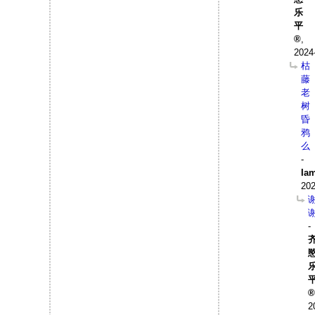
乐
平
,
2024
枯
藤
老
树
昏
鸦
么
-
Ia
202
-
2