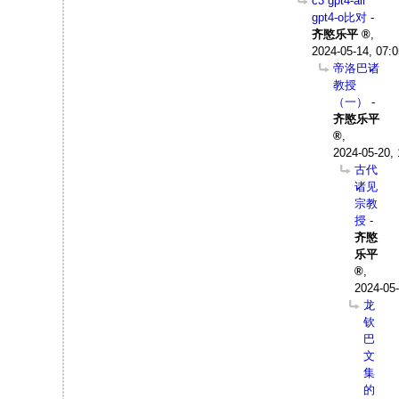
c3 gpt4-all
gpt4-o比对
-
齐愍乐平
,
2024-05-14, 07:0
帝洛巴诸
教授
（一）
-
齐愍乐平
,
2024-05-20, 
古代
诸见
宗教
授
-
齐愍
乐平
,
2024-05-
龙
钦
巴
文
集
的