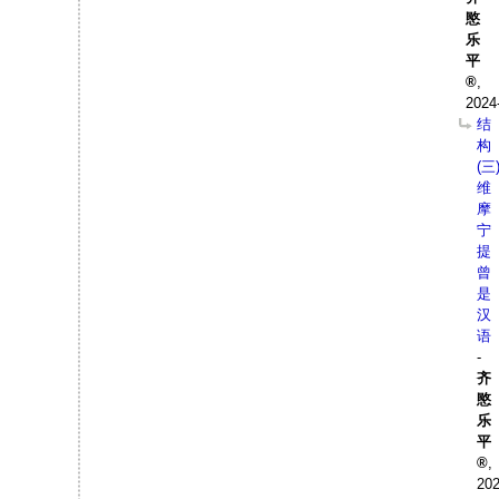
愍
乐
平
,
2024
结
构
(三
维
摩
宁
提
曾
是
汉
语
-
齐
愍
乐
平
,
202