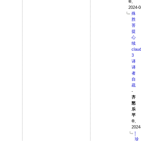
,
2024-0
殊
胜
菩
提
心
续
clau
3
译
译
者
自
疏
-
齐
愍
乐
平
,
2024
།
珍