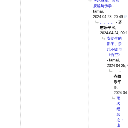
博尔赫斯、圆形
废墟与佛学
-
Iamai
,
2024-04-23, 20:49
。。。。
-
齐
愍乐平
,
2024-04-24, 09:1
安徒生的
影子、乐
此不疲与
《恰空》
-
Iamai
,
2024-04-25, 
....
-
齐愍
乐平
,
2024-04-
著
名
经
续
之：
山