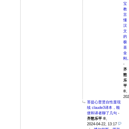
宝
教
言
懂
汉
文
的
极
喜
金
刚
-
齐
愍
乐
平
,
202
菩提心普贤自性显现
续 claude3译本，顺
便和译者聊了几句
-
齐愍乐平
,
2024-04-22, 13:17