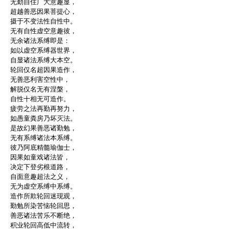
无勤自住广大意趣显，
超越善恶因果菩提心，
摄于不变法性自性中。
无有自性虚空意趣彼，
无余诸法系缚即是：
如以虚空系缚器世界，
自显诸法系缚大本空。
轮回仅名超因果造作，
无善恶利害空性中，
解脱仅名无有涅槃，
自性十相无可造作。
疲劳之法再勤再努力，
如愚童粪房乃坏灭法。
是故幻果善恶诸勤勉，
无有系缚诸法本系缚。
彼乃阿底精髓瑜伽士，
因果如童戏诸法皆，
决定下登劣根道路，
自面意趣超法之义，
无为虚空系缚中系缚。
造作所欺轮回迷现观，
勤勉所染苦恼轮回思，
善恶诸法苦乐不断绝，
积业轮回高低中流转，