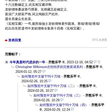
十六法数确定义,此实相宝藏详释,
龙钦绕绛桑波善巧撰著。实相藏五处确定义,
甚深广大财富严饰,词义绚丽庄严此作,
愿令具缘众生欢喜。
《实相宝藏》一书,最胜瑜伽士龙钦绕绛著作圆满。善哉!善哉!善哉!
此出自先哲遗书中龙钦绕绛全集第十四卷《实相宝藏》。
发表回复
3771 次浏览
完整帖子：
今年真是时代进步的一年
-
齐愍乐平
,
2023-12-16, 04:52
Christopher Wilkinson古怛特罗的完整英译系列
-
齐愍乐平
,
2024-01-12, 05:27
如何预览中文版宁玛十万续
-
齐愍乐平
,
2024-02-26, 10:25
如何预览中文版宁玛十万续（二）
-
齐愍乐平
,
2024-02-26, 10:27
如何预览中文版宁玛十万续（三）
-
齐愍乐平
,
2024-02-26, 10:29
如何预览中文版宁玛十万续（四）
-
齐愍乐平
,
2024-02-29, 12:24