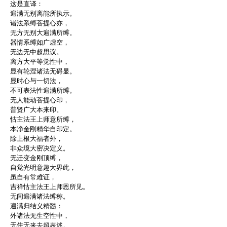
这是直译：
遍满无别离能所执示。
诸法系缚菩提心亦，
无方无别大遍满所缚。
器情系缚如广虚空，
无边无中超思议。
离方大平等觉性中，
显有轮涅诸法无碍显。
显时心与一切法，
不可表法性遍满所缚。
无人能动菩提心印，
普贤广大本来印。
怙主法王上师意所缚，
本净金刚精华自印定。
除上根大福者外，
非众境大密决定义。
无迁变金刚顶缚，
自觉光明意趣大界此，
虽自有常难证，
吉祥怙主法王上师恩所见。
无间遍满诸法缚称。
遍满归结义精髓：
外诸法无生空性中，
无住无来去超表述。