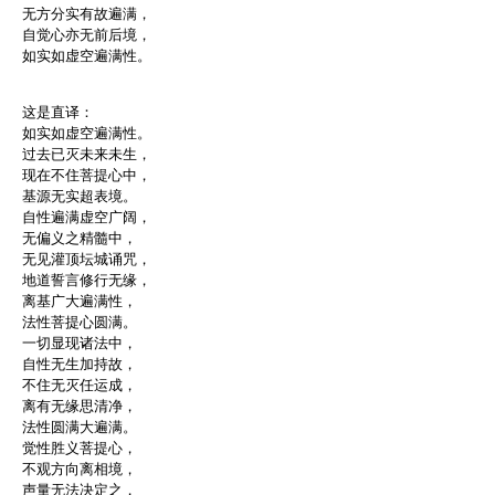
无方分实有故遍满，
自觉心亦无前后境，
如实如虚空遍满性。
这是直译：
如实如虚空遍满性。
过去已灭未来未生，
现在不住菩提心中，
基源无实超表境。
自性遍满虚空广阔，
无偏义之精髓中，
无见灌顶坛城诵咒，
地道誓言修行无缘，
离基广大遍满性，
法性菩提心圆满。
一切显现诸法中，
自性无生加持故，
不住无灭任运成，
离有无缘思清净，
法性圆满大遍满。
觉性胜义菩提心，
不观方向离相境，
声量无法决定之，