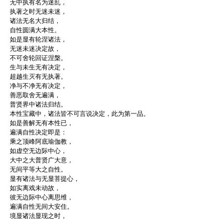
无中执有名为迷乱，
执著之时无迷未迷，
诸法无名大归结，
自性圆满大本性。
如是显有轮涅诸法，
无迷未迷决定故，
不可舍轮回证涅槃。
生与未生无有决定，
超越生灭有无执著。
净与不净无有决定，
善恶取舍无遍满，
普贤界中诸法归结。
本性宝藏中，诸法皆不可言说决定，此为第一品。
如是善解无有本性已，
遍满自性决定即是：
乘之顶峰阿底瑜伽教，
如虚空无边际中心，
大中之大普贤广大意，
无间平等大之自性。
显有诸法与无显菩提心，
如实离戏未动故，
彼无边际中心离思维，
遍满自性无间大安住。
境显诸法显现之时，