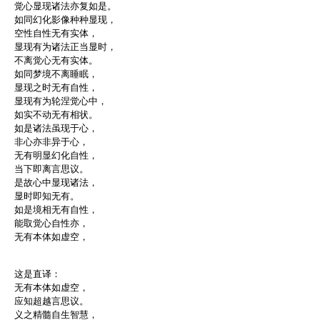
觉心显现诸法亦复如是。
如同幻化影像种种显现，
空性自性无有实体，
显现有为诸法正当显时，
不离觉心无有实体。
如同梦境不离睡眠，
显现之时无有自性，
显现有为轮涅觉心中，
如实不动无有相状。
如是诸法虽现于心，
非心亦非异于心，
无有明显幻化自性，
当下即离言思议。
是故心中显现诸法，
显时即知无有。
如是境相无有自性，
能取觉心自性亦，
无有本体如虚空，
这是直译：
无有本体如虚空，
应知超越言思议。
义之精髓自生智慧，