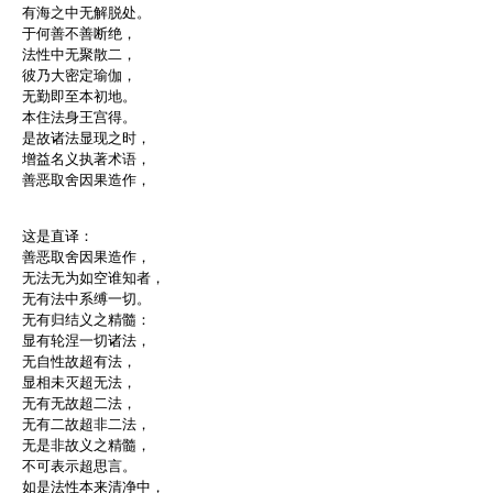
有海之中无解脱处。
于何善不善断绝，
法性中无聚散二，
彼乃大密定瑜伽，
无勤即至本初地。
本住法身王宫得。
是故诸法显现之时，
增益名义执著术语，
善恶取舍因果造作，
这是直译：
善恶取舍因果造作，
无法无为如空谁知者，
无有法中系缚一切。
无有归结义之精髓：
显有轮涅一切诸法，
无自性故超有法，
显相未灭超无法，
无有无故超二法，
无有二故超非二法，
无是非故义之精髓，
不可表示超思言。
如是法性本来清净中，