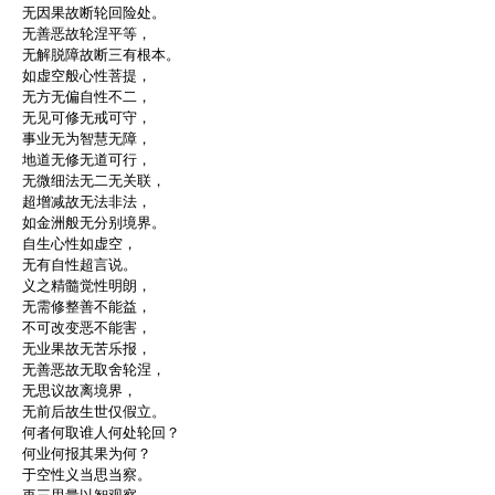
无因果故断轮回险处。
无善恶故轮涅平等，
无解脱障故断三有根本。
如虚空般心性菩提，
无方无偏自性不二，
无见可修无戒可守，
事业无为智慧无障，
地道无修无道可行，
无微细法无二无关联，
超增减故无法非法，
如金洲般无分别境界。
自生心性如虚空，
无有自性超言说。
义之精髓觉性明朗，
无需修整善不能益，
不可改变恶不能害，
无业果故无苦乐报，
无善恶故无取舍轮涅，
无思议故离境界，
无前后故生世仅假立。
何者何取谁人何处轮回？
何业何报其果为何？
于空性义当思当察。