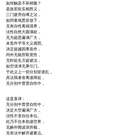
如何触及不坏精髓？
是故若欲实相胜义，
三门疲劳自缚之法，
如同童戏悉皆放下，
无有自性离戏境界，
法性自然大圆满处，
无为超思遍满广大，
未造作平等大义观照。
决定超越因果造作，
内外无能所取觉性，
无时处生灭超诸法，
如空清净无乘引门。
于此义上一切分别皆迷乱，
具法我者舍离迷障处，
无分别中普贤自性中，
这是直译：
无分别中普贤自性中，
决定大空遍满广大，
法性不变自住本位。
此乃不住本初虚空界，
见解外围波浪所截，
无有法中解开诸要点。