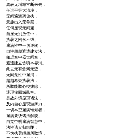
离表无增减常断来去，
任运平等大清净，
无间遍满离偏执，
意趣出入无希疑，
任何显现无间遍，
自显无别放任中，
执著之网永不缚。
遍满性中一切逆转，
自性超越遮遣建立法，
如虚空中器世间空，
遮遣建立贪嗔本界消。
此去无有念聚无迹，
无间觉性中遍消，
超越希疑执著法，
所取能取心楔拔除，
迷现轮回城邑空。
是故外境显现诸法，
及内自心显现游舞力，
一切本空遍满谁知者，
遍满要诀诸法解脱。
自觉空明遍满智慧中，
法性诸义归结即：
不为执著缚超所取境，