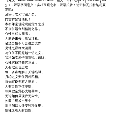
（梵文：tathātvaratnakośa nāma，藏文：གནས་ལུགས་རིན་པོ་ཆེའི་མཛོད་ཅེས་
བྱ་བ།，汉语字面意义：实相宝藏之名，汉语拟音：达它特瓦拉特纳柯夏
那玛）
藏语：实相宝藏之名。
向吉祥普贤顶礼！
本初即是佛陀现前觉悟之基，
不变任运金刚精髓之界，
心性自然大圆满，
无取舍来去，故我顶礼。
诸法自性不可言说之境界，
见地之巅峰大圆满，
与任何不同超越一切之义，
我将如实所悟而宣说，请听。
心性窍诀精髓究竟义，
无有散乱任运唯一，
每一要点都解开关键结缚，
月轮之义安住四种四相。
首先宣说无有之境界，
无有自性本体即空，
等同虚空觉心大境界中，
无论如何显现皆无自性。
如同广阔虚空界中，
器世间四大迁变种种显现，
空性之相无有自性，