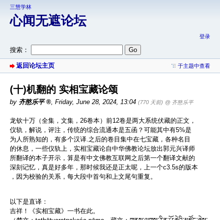
三慧学林
心闻无遮论坛
登录
搜索：
返回论坛主页
于主题中查看
(十)机翻的 实相宝藏论颂
by
齐愍乐平
,
Friday, June 28, 2024, 13:04
(770 天前)
@ 齐愍乐平
龙钦十万（全集，文集，26卷本）前12卷是两大系统伏藏的正文，
仪轨，解说，评注，传统的综合流通本是五函？可能其中有5%是
为人所熟知的，有多个汉译.之后的卷目集中在七宝藏，各种名目
的休息，一些仪轨上，实相宝藏论自中华佛教论坛放出郭元兴译师
所翻译的本子开示，算是有中文佛教互联网之后第一个翻译文献的
深刻记忆，真是好多年，那时候我还是正太呢，上一个c3.5s的版本
，因为校验的关系，每大段中首句和上文尾句重复。
以下是直译：
吉祥！《实相宝藏》一书在此。