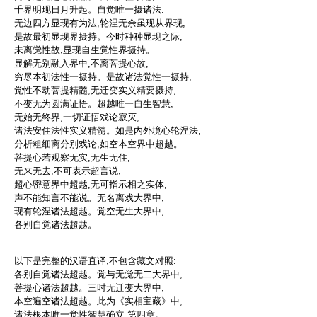
千界明现日月升起。自觉唯一摄诸法:
无边四方显现有为法,轮涅无余虽现从界现,
是故最初显现界摄持。今时种种显现之际,
未离觉性故,显现自生觉性界摄持。
显解无别融入界中,不离菩提心故,
穷尽本初法性一摄持。是故诸法觉性一摄持,
觉性不动菩提精髓,无迁变实义精要摄持,
不变无为圆满证悟。超越唯一自生智慧,
无始无终界,一切证悟戏论寂灭,
诸法安住法性实义精髓。如是内外境心轮涅法,
分析粗细离分别戏论,如空本空界中超越。
菩提心若观察无实,无生无住,
无来无去,不可表示超言说,
超心密意界中超越,无可指示相之实体,
声不能知言不能说。无名离戏大界中,
现有轮涅诸法超越。觉空无生大界中,
各别自觉诸法超越。
以下是完整的汉语直译,不包含藏文对照:
各别自觉诸法超越。觉与无觉无二大界中,
菩提心诸法超越。三时无迁变大界中,
本空遍空诸法超越。此为《实相宝藏》中,
诸法根本唯一觉性智慧确立,第四章。