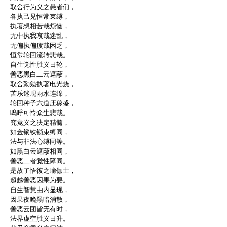
取舍行为义之愚者们，
各执己见恒常束缚，
执著想相苦哉烦恼，
无中执我哀哉迷乱，
无偏执偏疲哉困乏，
恒常轮回流转悲哉。
自生觉性胜义日轮，
善恶黑白二云遮蔽，
取舍勤勉执著电光烧，
苦乐迷现雨水连绵，
轮回种子六道庄稼盛，
呜呼可怜众生悲哉。
究竟义之决定精髓，
如金锁铁锁束缚同，
法与非法心缚同等。
如黑白云遮蔽相同，
善恶二者觉性障同。
是故了悟彼之瑜伽士，
超越善恶因果为要。
自生智慧由内显现，
因果夜晚黑暗消散，
善恶云团皆无有时，
法界虚空胜义日升。