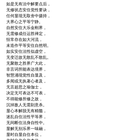
如是无有法中解要点后，
无修状态安住觉性要诀，
任何显现无取舍中摄持，
大界心之平等宁静。
自然安住大乐金刚界，
无需修成任运胜禅定，
恒常存在如大河流，
未造作平等安住自然明。
如实安住法性似虚空，
无变迁故无散乱不散乱。
无聚散之胜界广大此，
非言词所能表达境界，
智慧涌现觉性自显及，
多闻或无执著心者及，
无言超思之瑜伽士，
决定无可表达不可表，
不得能修所修之故，
沉掉敌人无需刻意杀。
显心本解脱无有精髓，
迷乱自住法性平等界，
无间断住法身自性中。
显解无别乐界一味融，
显时自显自住本位，