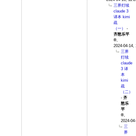
三界灯续
claude 3
译本 kimi
疏
（一）
-
齐愍乐平
,
2024-04-14, 
三界
灯续
claude
3 译
本
kimi
疏
（二）
-
齐
愍乐
平
,
2024-04-
三
界