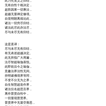
此乃究竟义之归结，
无有自性十相决定，
超胜因果一切乘法，
超越无显禅定修境。
自觉明朗离戏论此，
诸法一切穷尽归结，
诸法此尽此亦法尽，
尽与未尽无有归结，
这是直译：
尽与未尽无有归结，
有无表述超越决定。
此无所指广大周遍，
法尽智超瑜伽喜悦。
此即前后今之瑜伽，
意趣法界法性无间。
持明诸佛境界等同，
不变不分无为之界，
自生智慧超造作界，
诸法仅名超思言界，
离作普贤自性中，
一切显现普贤界。
普贤界中无显空善恶，