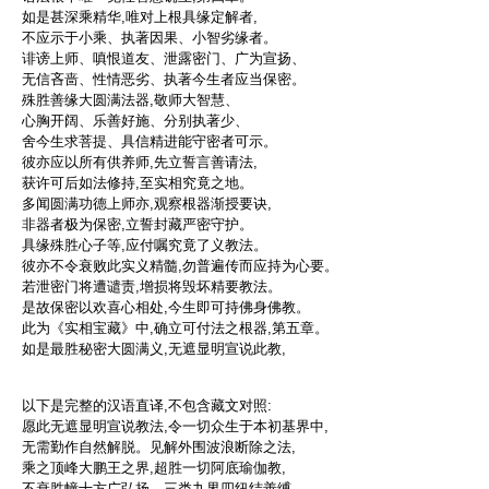
如是甚深乘精华,唯对上根具缘定解者,
不应示于小乘、执著因果、小智劣缘者。
诽谤上师、嗔恨道友、泄露密门、广为宣扬、
无信吝啬、性情恶劣、执著今生者应当保密。
殊胜善缘大圆满法器,敬师大智慧、
心胸开阔、乐善好施、分别执著少、
舍今生求菩提、具信精进能守密者可示。
彼亦应以所有供养师,先立誓言善请法,
获许可后如法修持,至实相究竟之地。
多闻圆满功德上师亦,观察根器渐授要诀,
非器者极为保密,立誓封藏严密守护。
具缘殊胜心子等,应付嘱究竟了义教法。
彼亦不令衰败此实义精髓,勿普遍传而应持为心要。
若泄密门将遭谴责,增损将毁坏精要教法。
是故保密以欢喜心相处,今生即可持佛身佛教。
此为《实相宝藏》中,确立可付法之根器,第五章。
如是最胜秘密大圆满义,无遮显明宣说此教,
以下是完整的汉语直译,不包含藏文对照:
愿此无遮显明宣说教法,令一切众生于本初基界中,
无需勤作自然解脱。见解外围波浪断除之法,
乘之顶峰大鹏王之界,超胜一切阿底瑜伽教,
不衰胜幢十方广弘扬。三类九界四纽结善缚,