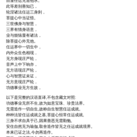
自显任运无需他求。
此等差别善知已，
轮涅诸法任运三身刹，
菩提心中当证悟。
三世佛身与智慧，
三界有情身语意，
业与烦恼显有诸法，
除菩提心外无他。
任运界中一切生中，
内外众生色相现，
无方身现庄严轮，
音声上中下响亦，
无方语现庄严轮，
心与智慧证未证，
无方意现庄严轮，
功德事业无方生故，
以下是完整的汉语直译,不包含藏文对照:
功德事业无所不生,故为如意宝珠、珍贵法界。
无需造作一切自生,故称自生智慧任运成就。
种种法皆任运成就之基,菩提心恒常任运成就,
三身不求自具于己,因果善恶无需勤勉,
安住自然无为瑜伽,取舍造作皆无之任运成就境界。
本来已证之法,今勿再造作。