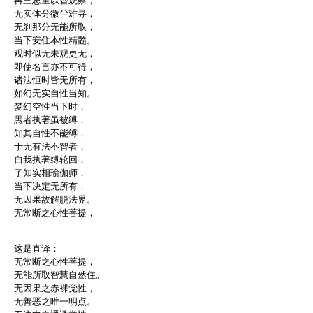
再三思量以智观察，
无实体分微尘难寻，
无刹那分无能所取，
当下安住本性精髓。
观时似无未观更无，
即使名言亦不可得，
诸法恒时皆无所有，
如幻无实自性当知。
梦幻空性当下时，
愚者执著虽被缚，
知其自性不能缚，
于无有法不智者，
自我执著缚轮回，
了知实相瑜伽师，
当下决定无所有，
无因果故解脱法界。
无常断之心性菩提，
这是直译：
无常断之心性菩提，
无能所取智慧自然住。
无因果之赤裸觉性，
无善恶之唯一明点。