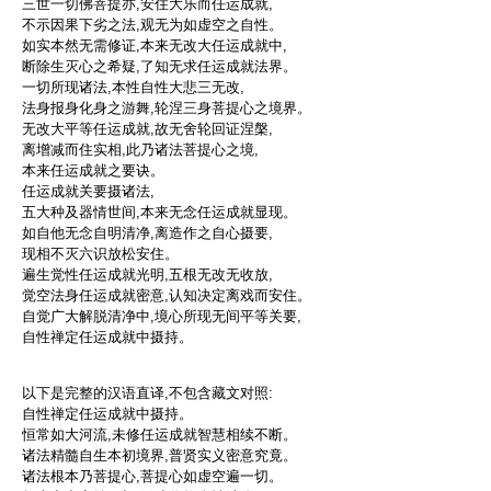
三世一切佛菩提亦,安住大乐而任运成就,
不示因果下劣之法,观无为如虚空之自性。
如实本然无需修证,本来无改大任运成就中,
断除生灭心之希疑,了知无求任运成就法界。
一切所现诸法,本性自性大悲三无改,
法身报身化身之游舞,轮涅三身菩提心之境界。
无改大平等任运成就,故无舍轮回证涅槃,
离增减而住实相,此乃诸法菩提心之境,
本来任运成就之要诀。
任运成就关要摄诸法,
五大种及器情世间,本来无念任运成就显现。
如自他无念自明清净,离造作之自心摄要,
现相不灭六识放松安住。
遍生觉性任运成就光明,五根无改无收放,
觉空法身任运成就密意,认知决定离戏而安住。
自觉广大解脱清净中,境心所现无间平等关要,
自性禅定任运成就中摄持。
以下是完整的汉语直译,不包含藏文对照:
自性禅定任运成就中摄持。
恒常如大河流,未修任运成就智慧相续不断。
诸法精髓自生本初境界,普贤实义密意究竟。
诸法根本乃菩提心,菩提心如虚空遍一切。