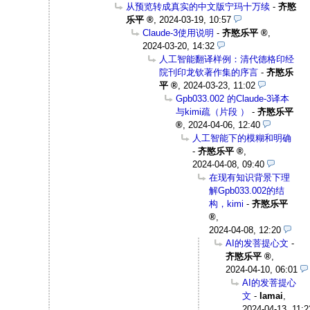
从预览转成真实的中文版宁玛十万续
-
齐愍
乐平
,
2024-03-19, 10:57
Claude-3使用说明
-
齐愍乐平
,
2024-03-20, 14:32
人工智能翻译样例：清代德格印经
院刊印龙钦著作集的序言
-
齐愍乐
平
,
2024-03-23, 11:02
Gpb033.002 的Claude-3译本
与kimi疏（片段 ）
-
齐愍乐平
,
2024-04-06, 12:40
人工智能下的模糊和明确
-
齐愍乐平
,
2024-04-08, 09:40
在现有知识背景下理
解Gpb033.002的结
构，kimi
-
齐愍乐平
,
2024-04-08, 12:20
AI的发菩提心文
-
齐愍乐平
,
2024-04-10, 06:01
AI的发菩提心
文
-
Iamai
,
2024-04-13, 11:2