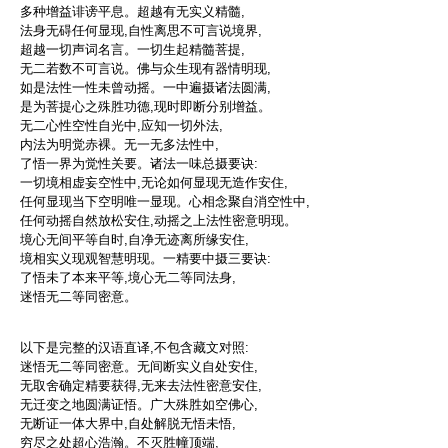
多种增益诽谤平息。超越有无实义精髓,
法身无碍任何显现,自性离思不可言说境界,
超越一切声词名言。一切生起精髓菩提,
无二若数不可言说。佛与众生现有器情明现,
如是法性一性未曾动摇。一中遍摄诸法圆满,
是为菩提心之殊胜功德,现时即断分别增益。
无二心性空性自光中,应知一切外法,
内法为明觉赤裸。无一无多法性中,
了悟一界为觉性关要。诸法一味总摄要诀:
一切境相虚妄空性中,无论如何显现无造作安住,
任何显现当下空明唯一显现。心相念聚自消空性中,
任何动摇自然放松安住,动摇之上法性密意明现。
境心无间平等自时,自净无迹离所缘安住,
境相实义现观智慧明现。一精要中摄三要诀:
了悟未了本来平等,境心无二等同法身,
迷悟无二等同密意。
以下是完整的汉语直译,不包含藏文对照:
迷悟无二等同密意。无间断实义自处安住,
无取舍确定精要获得,无来去法性密意安住,
无迁变之地圆满证悟。广大殊胜如空佛心,
无断证一体大界中,自处解脱无悟未悟,
穷尽之处超心浩瀚。不灭胜幢顶端,