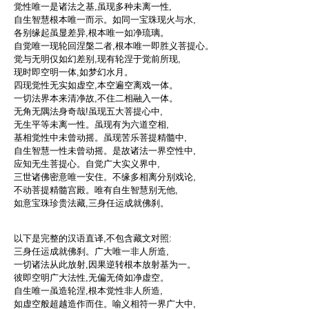
觉性唯一是诸法之基,虽现多种未离一性,
自生智慧根本唯一而示。如同一宝珠现火与水,
各别缘起虽显差异,根本唯一如净琉璃。
自觉唯一现轮回涅槃二者,根本唯一即胜义菩提心。
觉与无明仅如幻差别,现有轮涅于觉前所现,
现时即空明一体,如梦幻水月。
四现觉性无实如虚空,本空遍空离戏一体。
一切法界本来清净故,不住二相融入一体。
无角无隅法身奇哉!虽现五大菩提心中,
无生平等未离一性。虽现有为六道空相,
基相觉性中未曾动摇。虽现苦乐菩提精髓中,
自生智慧一性未曾动摇。是故诸法一界空性中,
应知无生菩提心。自觉广大实义界中,
三世诸佛密意唯一安住。不缘多相离分别戏论,
不动菩提精髓宫殿。唯有自生智慧别无他,
如意宝珠珍贵法藏,三身任运成就佛刹。
以下是完整的汉语直译,不包含藏文对照:
三身任运成就佛刹。广大唯一非人所造,
一切诸法从此放射,因果逆转根本放射基为一。
彼即空明广大法性,无偏无倚如净虚空。
自生唯一虽造轮涅,根本觉性非人所造,
如虚空般超越造作而住。喻义相符一界广大中,