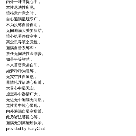
内外一味菩提心中，
本性尽法性所见。
境根意作意之时，
自心遍满显现乐广，
不为执缚自音自明，
无间遍满大关要归结。
境心执著净虚空中，
离念思寻嗔之觉性，
遍满自音系缚即：
放任无间法性金刚步。
如是平等智慧，
本来普贤意趣自印。
如梦种种为睡缚，
无实空性自显然，
器情轮涅诸法心所缚，
大界心中显无实。
虚空界中器情广大，
无边无中遍满无间然，
觉性界中境心显现，
内外遍满自显空所缚。
此乃诸法菩提心缚，
遍满无别离能所执示。
provided by EasyChat