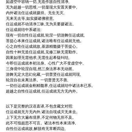
如虚空中容纳一切,无造作故自性清净,
无为超越一切思维,一切显现大安置关要中,
内外诸法任运成就摄持。无生无灭,
无来无去等,如实摄诸佛密意,
任运成就不动清净三昧,无为关要摄诸法。
任运成就结中系诸法:
现有一切自性任运成就,轮涅一切游舞任运成就,
菩提心本来任运成就,诸法唯有任运成就无他。
心之自性任运成就故,基源精髓摄于菩提心。
自性十种无造任运成就,见修三昧无需勤作。
因果如理无需他求,无需生起希疑纠结,
今即任运成就本初法身。心性广大不变虚空中,
三身境中轮涅自现,然三身法界本无动摇。
游舞无定大悲幻化藏,一切普贤任运成就同现,
轮涅自在未离法界。一切普贤无不善,
一切任运成就金刚精髓界,任运成就结中诸法本已系。
超越之自性任运成就,任运成就无方无内外。
以下是完整的汉语直译,不包含藏文对照:
任运成就无方无内外,诸法自现成灭无来去。
上下无方大遍布境界,不定何物无所不及。
此不可指超思不可言。诸法本性本来清净,
自性任运成就故,解脱有无常断四边,