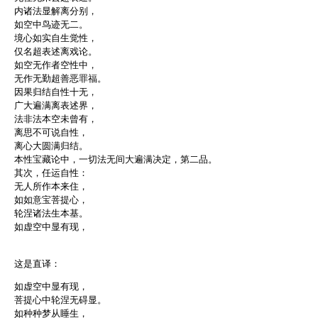
内诸法显解离分别，
如空中鸟迹无二。
境心如实自生觉性，
仅名超表述离戏论。
如空无作者空性中，
无作无勤超善恶罪福。
因果归结自性十无，
广大遍满离表述界，
法非法本空未曾有，
离思不可说自性，
离心大圆满归结。
本性宝藏论中，一切法无间大遍满决定，第二品。
其次，任运自性：
无人所作本来住，
如如意宝菩提心，
轮涅诸法生本基。
如虚空中显有现，
这是直译：
如虚空中显有现，
菩提心中轮涅无碍显。
如种种梦从睡生，