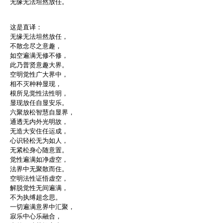
无缘无法坦然放任。
这是直译：
无缘无法坦然放任，
不散念尽之意趣，
如空遍满无修不修，
此乃普贤意趣大界。
空明觉性广大界中，
相不灭种种显现，
根所见觉性法性明，
显现放任自显安乐。
六聚放松智慧自显界，
通透无内外光明故，
无造大安住任运成，
心识轻松无为如人，
无紧松身心随意置。
觉性遍满如净虚空，
法界中无聚散而住。
空明法性证悟虚空，
解脱觉性无间遍满，
不为执缚超念思。
一切遍满意界中汇聚，
寂乐中心乐融合，