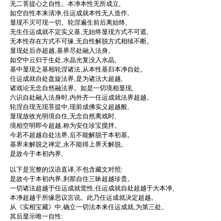
无二菩提心之自性。本净本性无所成立,
如空自性本来清净,任运成就本性无人造作,
显现不灭可现一切。轮涅遍生前后离始终,
无生任运成就不定实义基,无始终显现方式不可遮,
无本性存在方式不可缘,无自性解脱方式相续不断。
显现处后亦超越,基界尽处融入法身。
如空中云归于生处,水晶光复没入水晶,
基中显现之基相轮涅诸法,从本性基归本净自处。
任运成就自处盘旋法界,是为诸法大超越,
诸戏论无念自然融法界。如是一切境相显现,
六识自处融入法身时,内外齐一任运成就法界超越。
轮涅自现无现菩提中,现前成佛实义超越般,
显现放收光明境自住,无念自然离戏时,
境相空明即今超越,称为安住珍宝搅拌。
今若不超越自处法界,后不能解脱于本初基。
基界未解脱之禅定,永不能得上界天解脱。
是故今于本初内界,
以下是完整的汉语直译,不包含藏文对照:
是故今于本初内界,刹那自住三昧超越珍贵。
一切诸法超越于任运成就觉性,任运成就自处超越于大本净,
本净超越于所缘思议言说。此乃任运成就决定超越。
从《实相宝藏》中,确立一切法本来任运成就,为第三处。
其后显示唯一自性: