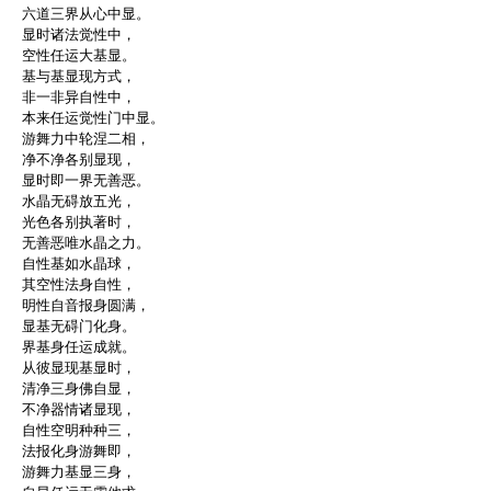
六道三界从心中显。
显时诸法觉性中，
空性任运大基显。
基与基显现方式，
非一非异自性中，
本来任运觉性门中显。
游舞力中轮涅二相，
净不净各别显现，
显时即一界无善恶。
水晶无碍放五光，
光色各别执著时，
无善恶唯水晶之力。
自性基如水晶球，
其空性法身自性，
明性自音报身圆满，
显基无碍门化身。
界基身任运成就。
从彼显现基显时，
清净三身佛自显，
不净器情诸显现，
自性空明种种三，
法报化身游舞即，
游舞力基显三身，