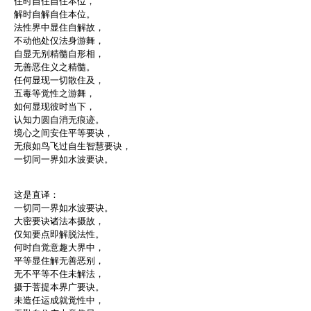
住时自住自住本位，
解时自解自住本位。
法性界中显住自解故，
不动他处仅法身游舞，
自显无别精髓自形相，
无善恶住义之精髓。
任何显现一切散住及，
五毒等觉性之游舞，
如何显现彼时当下，
认知力圆自消无痕迹。
境心之间安住平等要诀，
无痕如鸟飞过自生智慧要诀，
一切同一界如水波要诀。
这是直译：
一切同一界如水波要诀。
大密要诀诸法本摄故，
仅知要点即解脱法性。
何时自觉意趣大界中，
平等显住解无善恶别，
无不平等不住未解法，
摄于菩提本界广要诀。
未造任运成就觉性中，