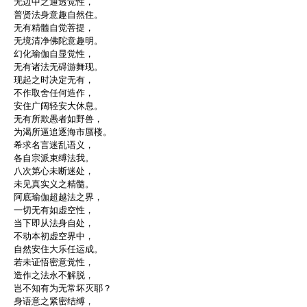
无边中之通透觉性，
普贤法身意趣自然住。
无有精髓自觉菩提，
无境清净佛陀意趣明。
幻化瑜伽自显觉性，
无有诸法无碍游舞现。
现起之时决定无有，
不作取舍任何造作，
安住广阔轻安大休息。
无有所欺愚者如野兽，
为渴所逼追逐海市蜃楼。
希求名言迷乱语义，
各自宗派束缚法我。
八次第心未断迷处，
未见真实义之精髓。
阿底瑜伽超越法之界，
一切无有如虚空性，
当下即从法身自处，
不动本初虚空界中，
自然安住大乐任运成。
若未证悟密意觉性，
造作之法永不解脱，
岂不知有为无常坏灭耶？
身语意之紧密结缚，