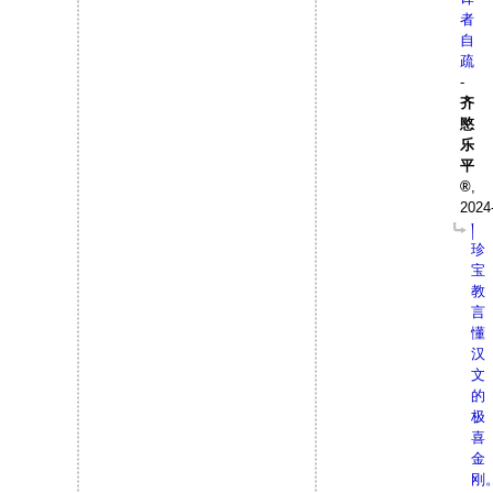
者
自
疏
-
齐
愍
乐
平
,
2024
།
珍
宝
教
言
懂
汉
文
的
极
喜
金
刚