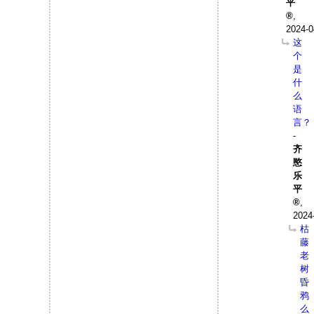
平
,
2024-0
这
个
是
什
么
语
言？
-
齐
愍
乐
平
,
2024
枯
藤
老
树
昏
鸦
么