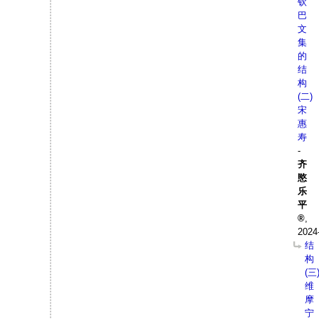
钦
巴
文
集
的
结
构
(二)
宋
惠
寿
-
齐
愍
乐
平
,
2024
结
构
(三
维
摩
宁