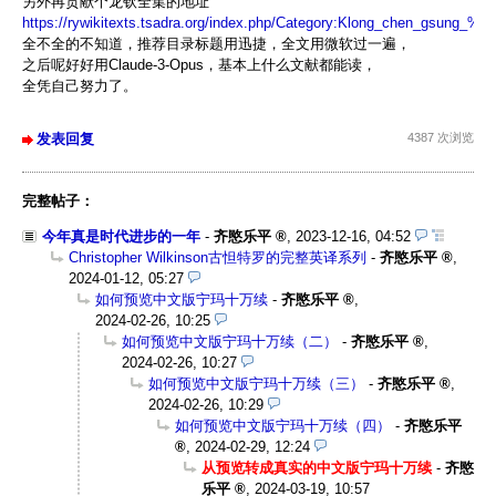
另外再贡献个龙钦全集的地址
https://rywikitexts.tsadra.org/index.php/Category:Klong_chen_gsung_%
全不全的不知道，推荐目录标题用迅捷，全文用微软过一遍，
之后呢好好用Claude-3-Opus，基本上什么文献都能读，
全凭自己努力了。
发表回复
4387 次浏览
完整帖子：
今年真是时代进步的一年
-
齐愍乐平
,
2023-12-16, 04:52
Christopher Wilkinson古怛特罗的完整英译系列
-
齐愍乐平
,
2024-01-12, 05:27
如何预览中文版宁玛十万续
-
齐愍乐平
,
2024-02-26, 10:25
如何预览中文版宁玛十万续（二）
-
齐愍乐平
,
2024-02-26, 10:27
如何预览中文版宁玛十万续（三）
-
齐愍乐平
,
2024-02-26, 10:29
如何预览中文版宁玛十万续（四）
-
齐愍乐平
,
2024-02-29, 12:24
从预览转成真实的中文版宁玛十万续
-
齐愍
乐平
,
2024-03-19, 10:57