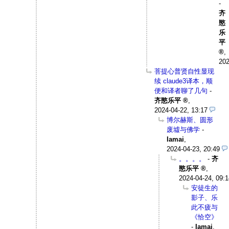
-
齐
愍
乐
平
,
202
菩提心普贤自性显现
续 claude3译本，顺
便和译者聊了几句
-
齐愍乐平
,
2024-04-22, 13:17
博尔赫斯、圆形
废墟与佛学
-
Iamai
,
2024-04-23, 20:49
。。。。
-
齐
愍乐平
,
2024-04-24, 09:1
安徒生的
影子、乐
此不疲与
《恰空》
-
Iamai
,