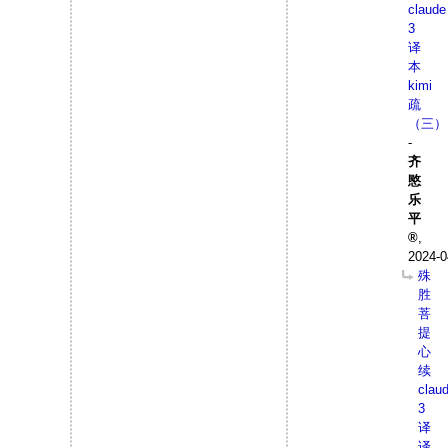
claude
3
译
本
kimi
疏
（三）
-
齐
愍
乐
平
,
2024-0
殊
胜
菩
提
心
续
clau
3
译
译