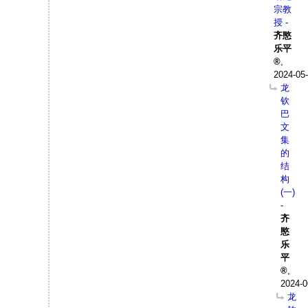
宗教
授
-
齐愍
乐平
,
2024-05-
龙
钦
巴
文
集
的
结
构
(一)
-
齐
愍
乐
平
,
2024-0
龙