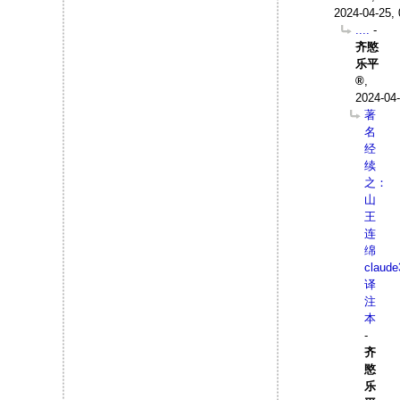
2024-04-25, 
....
-
齐愍
乐平
,
2024-04-
著
名
经
续
之：
山
王
连
绵
claude
译
注
本
-
齐
愍
乐