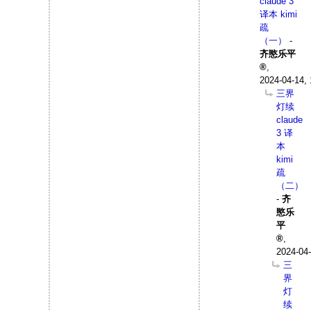
claude 3
译本 kimi
疏
（一）
-
齐愍乐平
,
2024-04-14, 
三界
灯续
claude
3 译
本
kimi
疏
（二）
-
齐
愍乐
平
,
2024-04-
三
界
灯
续