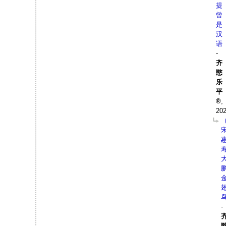
提
曾
是
汉
语
-
齐
愍
乐
平
,
202
-