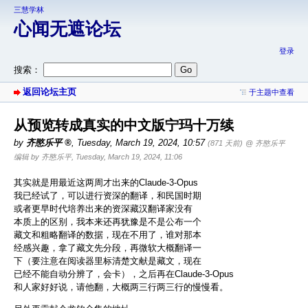
三慧学林
心闻无遮论坛
登录
搜索：
返回论坛主页
于主题中查看
从预览转成真实的中文版宁玛十万续
by
齐愍乐平
,
Tuesday, March 19, 2024, 10:57
(871 天前)
@ 齐愍乐平
编辑 by 齐愍乐平, Tuesday, March 19, 2024, 11:06
其实就是用最近这两周才出来的Claude-3-Opus
我已经试了，可以进行资深的翻译，和民国时期
或者更早时代培养出来的资深藏汉翻译家没有
本质上的区别，我本来还再犹豫是不是公布一个
藏文和粗略翻译的数据，现在不用了，谁对那本
经感兴趣，拿了藏文先分段，再微软大概翻译一
下（要注意在阅读器里标清楚文献是藏文，现在
已经不能自动分辨了，会卡），之后再在Claude-3-Opus
和人家好好说，请他翻，大概两三行两三行的慢慢看。