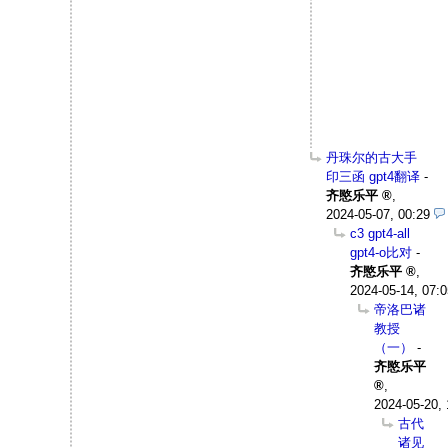
丹珠尔的古大手
印三函 gpt4翻译
-
齐愍乐平
,
2024-05-07, 00:29
c3 gpt4-all
gpt4-o比对
-
齐愍乐平
,
2024-05-14, 07:0
帝洛巴诸
教授
（一）
-
齐愍乐平
,
2024-05-20, 
古代
诸见